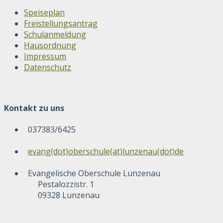
Speiseplan
Freistellungsantrag
Schulanmeldung
Hausordnung
Impressum
Datenschutz
Kontakt zu uns
037383/6425
evang(dot)oberschule(at)lunzenau(dot)de
Evangelische Oberschule Lunzenau
Pestalozzistr. 1
09328 Lunzenau