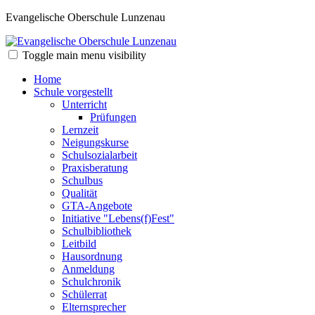
Evangelische Oberschule Lunzenau
Toggle main menu visibility
Home
Schule vorgestellt
Unterricht
Prüfungen
Lernzeit
Neigungskurse
Schulsozialarbeit
Praxisberatung
Schulbus
Qualität
GTA-Angebote
Initiative "Lebens(f)Fest"
Schulbibliothek
Leitbild
Hausordnung
Anmeldung
Schulchronik
Schülerrat
Elternsprecher